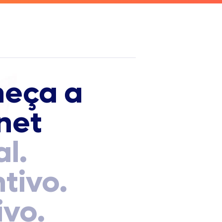
eça a
net
al.
tivo.
ivo.