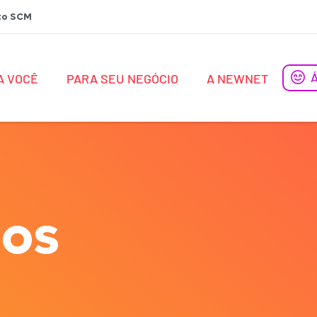
to SCM
A VOCÊ
PARA SEU NEGÓCIO
A NEWNET
os