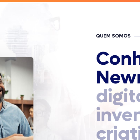
QUEM SOMOS
Conh
New
digit
inven
criat