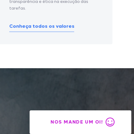
transparência e ética na execução das
tarefas.
Conheça todos os valores
NOS MANDE UM OI!