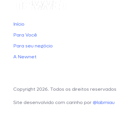
Skip
Skip
links
to
primary
Início
navigation
Para Você
Skip
to
Para seu negócio
content
A Newnet
Área do Cliente
Copyright 2026. Todos os direitos reservados
Site desenvolvido com carinho por
@labmiau